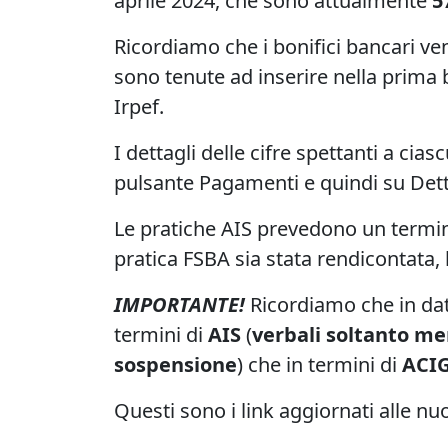
aprile 2024, che sono attualmente
5
Ricordiamo che i bonifici bancari ve
sono tenute ad inserire nella prima b
Irpef.
I dettagli delle cifre spettanti a cia
pulsante Pagamenti e quindi su Dett
Le pratiche AIS prevedono un termin
pratica FSBA sia stata rendicontata, l
IMPORTANTE!
Ricordiamo che in dat
termini di
AIS
(
verbali soltanto men
sospensione
) che in termini di
ACI
Questi sono i link aggiornati alle n