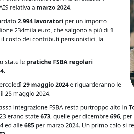
AIS relativa a
marzo 2024
.
ardato
2.994 lavoratori
per un importo
lione 234mila euro, che salgono a più di
1
l costo dei contributi pensionistici, la
.
 state le
pratiche FSBA regolari
24
.
ercoledì
29 maggio 2024
e riguarderanno le
 il 25 maggio 2024.
assa integrazione FSBA resta purtroppo alto in
T
23 erano state
673
, quelle per dicembre
696
, per
4 ed alle
685
per marzo 2024. Un primo calo si re