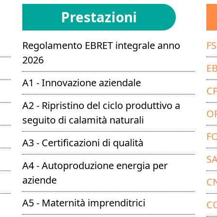
Prestazioni
Regolamento EBRET integrale anno
F
2026
E
A1 - Innovazione aziendale
C
A2 - Ripristino del ciclo produttivo a
O
seguito di calamità naturali
F
A3 - Certificazioni di qualità
S
A4 - Autoproduzione energia per
aziende
C
A5 - Maternità imprenditrici
C